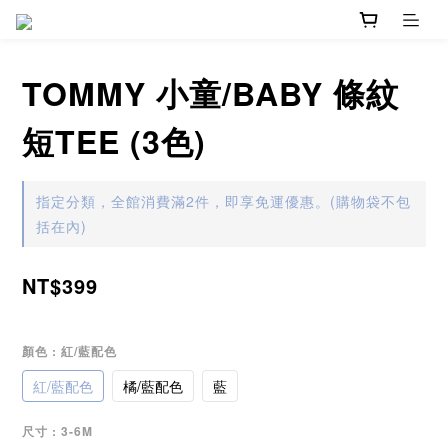
TOMMY 小童/BABY 條紋
短TEE (3色)
指定分類，全館消費滿2件，即享免運優惠。(購物袋不包
括在內)
NT$399
顏色
: 紅/藍配色
紅/藍配色
橘/藍配色
藍
尺寸
: 3-6M