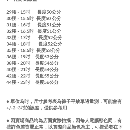
29腰 - 15吋 長度50公分
30腰 - 15.5吋
長度
50
公分
31腰 - 16吋
長度
51
公分
32腰 - 16.5吋
長度
51
公分
33腰 - 17吋
長度
52
公分
34腰 - 18吋
長度
52
公分
35腰 - 18.5吋
長度
53
公分
36腰 - 19吋
長度
53
公分
38腰 - 20吋
長度
54
公分
40腰 - 21吋
長度
54
公分
42腰 - 22吋
長度
55
公分
44腰 - 23吋
長度56
公分
● 單位為吋，尺寸參考表為褲子平放單邊量測，可能會有
+/-2~3吋的誤差，僅供參考用
●
因賣場商品均為店面實際拍攝，因每人電腦顯色同，有
些許色差皆屬正常，以實際商品顏色為主，可接受者在下