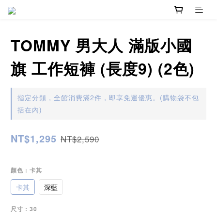
TOMMY 男大人 滿版小國
旗 工作短褲 (長度9) (2色)
指定分類，全館消費滿2件，即享免運優惠。(購物袋不包
括在內)
NT$1,295
NT$2,590
顏色
: 卡其
卡其
深藍
尺寸
: 30