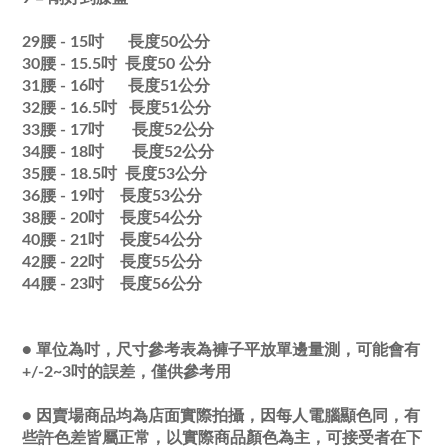
29腰 - 15吋 長度50公分
30腰 - 15.5吋
長度
50
公分
31腰 - 16吋
長度
51
公分
32腰 - 16.5吋
長度
51
公分
33腰 - 17吋
長度
52
公分
34腰 - 18吋
長度
52
公分
35腰 - 18.5吋
長度
53
公分
36腰 - 19吋
長度
53
公分
38腰 - 20吋
長度
54
公分
40腰 - 21吋
長度
54
公分
42腰 - 22吋
長度
55
公分
44腰 - 23吋
長度56
公分
● 單位為吋，尺寸參考表為褲子平放單邊量測，可能會有
+/-2~3吋的誤差，僅供參考用
●
因賣場商品均為店面實際拍攝，因每人電腦顯色同，有
些許色差皆屬正常，以實際商品顏色為主，可接受者在下