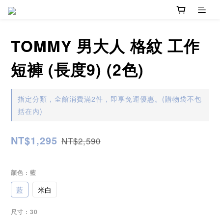
TOMMY 男大人 格紋 工作
短褲 (長度9) (2色)
指定分類，全館消費滿2件，即享免運優惠。(購物袋不包
括在內)
NT$1,295
NT$2,590
顏色
: 藍
藍
米白
尺寸
: 30