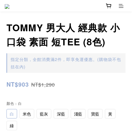
TOMMY 男大人 經典款 小
口袋 素面 短TEE (8色)
指定分類，全館消費滿2件，即享免運優惠。(購物袋不包
括在內)
NT$903
NT$1,290
顏色
: 白
白
米色
藍灰
深藍
淺藍
寶藍
黃
綠