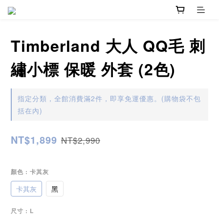
Timberland 大人 QQ毛 刺
繡小標 保暖 外套 (2色)
指定分類，全館消費滿2件，即享免運優惠。(購物袋不包
括在內)
NT$1,899
NT$2,990
顏色
: 卡其灰
卡其灰
黑
尺寸
: L