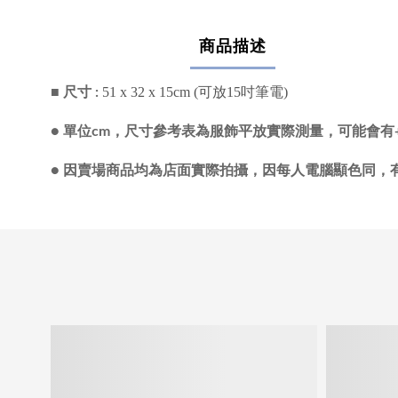
商品描述
51 x 32 x 15cm (可放15吋筆電)
■ 尺寸 :
●
單位cm，尺寸參考表為服飾平放實際測量，可能會有+/
●
因賣場商品均為店面實際拍攝，因每人電腦顯色同，