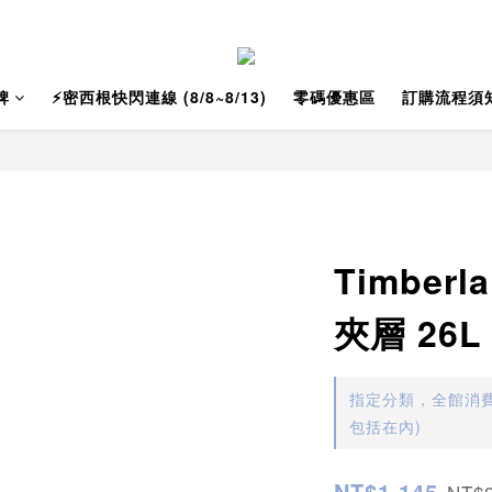
牌
⚡️密西根快閃連線 (8/8~8/13)
零碼優惠區
訂購流程須
Timber
夾層 26
指定分類，全館消費
包括在內)
NT$1,145