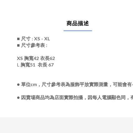
商品描述
■ 尺寸 : XS - XL
■ 尺寸參考表 :
XS
胸寬42 衣長62
L
胸寬51 衣長 67
●
單位cm，尺寸參考表為服飾平放實際測量，可能會有+/
●
因賣場商品均為店面實際拍攝，因每人電腦顯色同，