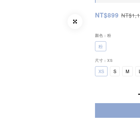
NT$899
NT$1,1
顏色
: 粉
粉
尺寸
: XS
XS
S
M