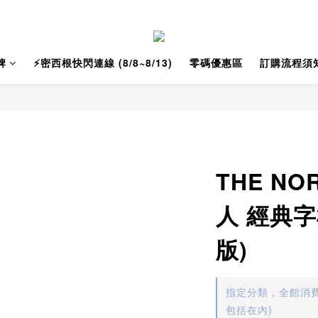
牌
⚡️密西根快閃連線 (8/8~8/13)
零碼優惠區
訂購流程須
THE NO
人 經典字
版)
指定分類，全館消費
包括在內)