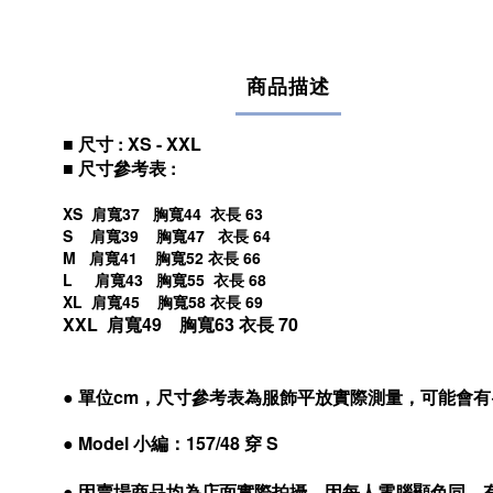
商品描述
■ 尺寸 : XS - XXL
■ 尺寸參考表 :
XS 肩寬37 胸寬44 衣長 63
S 肩寬39 胸寬47
衣長 64
M 肩寬41 胸寬52
衣長 66
L 肩寬43 胸寬55
衣長 68
XL 肩寬45 胸寬58
衣長 69
XXL 肩寬49 胸寬63
衣長 70
●
單位cm，尺寸參考表為服飾平放實際測量，可能會有+/
●
Model 小編：157/48 穿 S
●
因賣場商品均為店面實際拍攝，因每人電腦顯色同，