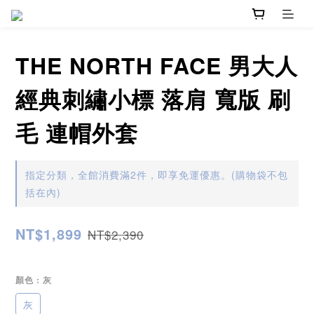
THE NORTH FACE 男大人
經典刺繡小標 落肩 寬版 刷
毛 連帽外套
指定分類，全館消費滿2件，即享免運優惠。(購物袋不包
括在內)
NT$1,899
NT$2,390
顏色
: 灰
灰