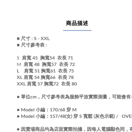
商品描述
■ 尺寸 : S - XXL
■ 尺寸參考表 :
S
肩寬 45
胸寬54 衣長 71
M
肩寬 48
胸寬57 衣長 72
L 肩寬 51 胸寬61 衣長 75
XL 肩寬 54 胸寬66 衣長 78
XXL
肩寬 57 胸寬72 衣長 80
●
單位cm，尺寸參考表為服飾平放實際測量，可能會有+/
●
Model 小編：170/68 穿 M
●
Model 小編：157/48(女) 穿 S 寬鬆 (灰色示範) / OVE
●
因賣場商品均為店面實際拍攝，因每人電腦顯色同，