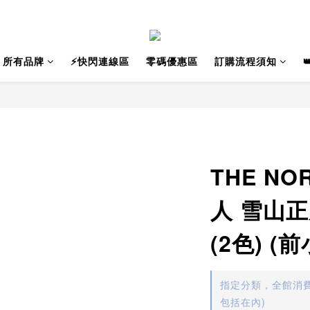
所有品牌
⚡️快閃連線區
零碼優惠區
訂購流程須知
THE NO
人 雪山正
(2色) (
指定分類，全館消費
包括在內)