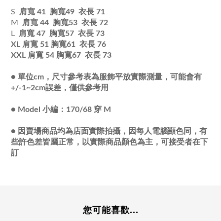
S
肩寬 41
胸寬49 衣長 71
M
肩寬 44
胸寬53 衣長 72
L
肩寬 47
胸寬57 衣長 73
XL 肩寬 51 胸寬61 衣長 76
XXL
肩寬 54 胸寬67 衣長 73
●
單位cm，尺寸參考表為服飾平放實際測量，可能會有
+/-1~2cm誤差，僅供參考用
●
Model 小編：170/68 穿 M
●
因賣場商品均為店面實際拍攝，因每人電腦顯色同，有
些許色差皆屬正常，以實際商品顏色為主，可接受者在下
訂
您可能喜歡...