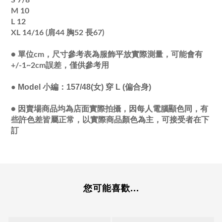
S 7/8
M 10
L 12
XL 14/16 (肩44 胸52 長67)
●
單位cm，尺寸參考表為服飾平放實際測量，可能會有
+/-1~2cm誤差，僅供參考用
●
Model 小編：157/48(女) 穿 L (偏合身)
●
因賣場商品均為店面實際拍攝，因每人電腦顯色同，有
些許色差皆屬正常，以實際商品顏色為主，可接受者在下
訂
您可能喜歡...