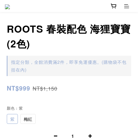
ROOTS 春裝配色 海狸寶寶
(2色)
指定分類，全館消費滿2件，即享免運優惠。(購物袋不包
括在內)
NT$999
NT$1,150
顏色
: 紫
紫
梅紅