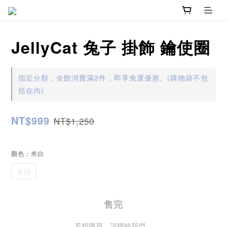
JellyCat 兔子 掛飾 鑰使圈
指定分類，全館消費滿2件，即享免運優惠。(購物袋不包
括在內)
NT$999
NT$1,250
顏色
: 米白
米白
售完
若想購買，請聯絡我們。