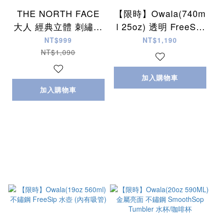
THE NORTH FACE
【限時】Owala(740m
大人 經典立體 刺繡字
l 25oz) 透明 FreeSip
樣 帽子
Tritan 水壺 (內有吸管)
NT$999
NT$1,190
(3色)
NT$1,090
加入購物車
加入購物車