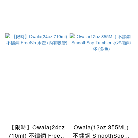
【限時】Owala(24oz
Owala(12oz 355ML)
710ml) 不鏽鋼 FreeSi
不鏽鋼 SmoothSop T