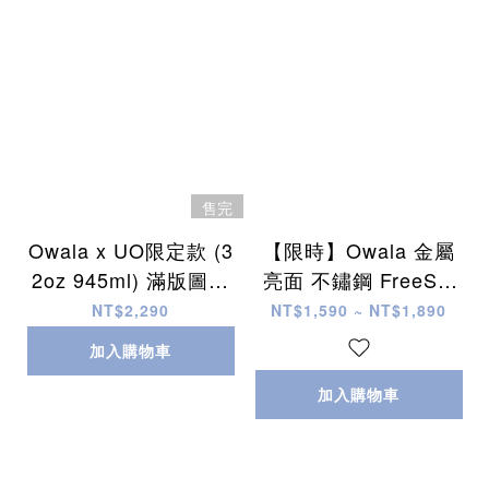
售完
Owala x UO限定款 (3
【限時】Owala 金屬
2oz 945ml) 滿版圖案
亮面 不鏽鋼 FreeSip
不鏽鋼 FreeSip 水壺
水壺 (內有吸管) (2個
NT$2,290
NT$1,590 ~ NT$1,890
(內有吸管)
尺寸)
加入購物車
加入購物車