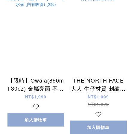
【限時】Owala(890m
THE NORTH FACE
l 30oz) 金屬亮面 不鏽
大人 牛仔材質 刺繡標
鋼 Sway FreeSip 水
誌 帽子
NT$1,990
NT$1,099
壺 (內有吸管) (2款)
NT$1,290
加入購物車
加入購物車