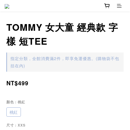
TOMMY 女大童 經典款 字
樣 短TEE
指定分類，全館消費滿2件，即享免運優惠。(購物袋不包
括在內)
NT$499
顏色
: 桃紅
桃紅
尺寸
: XXS