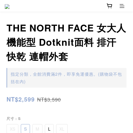
THE NORTH FACE 女大人
機能型 Dotknit面料 排汗
快乾 連帽外套
指定分類，全館消費滿2件，即享免運優惠。(購物袋不包
括在內)
NT$2,599
NT$3,590
尺寸
: S
XS
S
M
L
XL