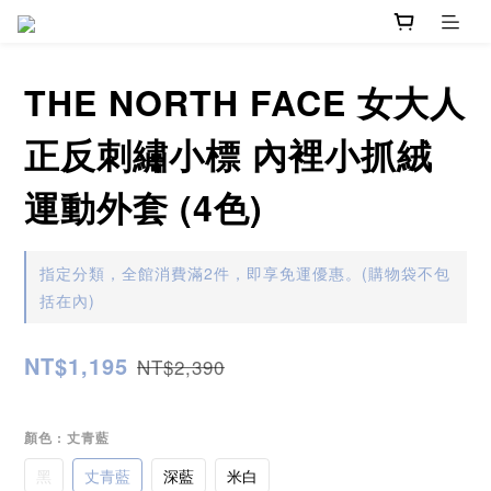
THE NORTH FACE 女大人
正反刺繡小標 內裡小抓絨
運動外套 (4色)
指定分類，全館消費滿2件，即享免運優惠。(購物袋不包
括在內)
NT$1,195
NT$2,390
顏色
: 丈青藍
黑
丈青藍
深藍
米白