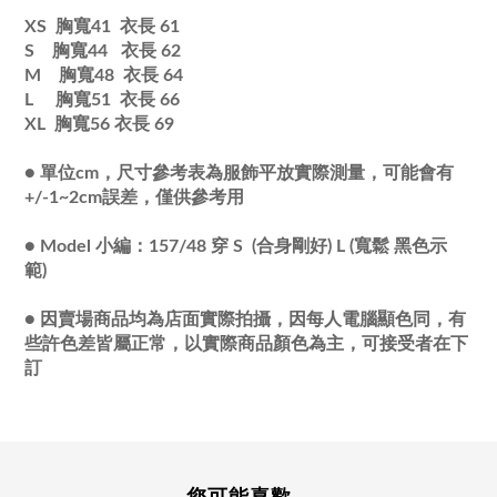
XS 胸寬41 衣長 61
S 胸寬44
衣長 62
M 胸寬48
衣長 64
L 胸寬51
衣長 66
XL 胸寬56
衣長 69
●
單位cm，尺寸參考表為服飾平放實際測量，可能會有
+/-1~2cm誤差，僅供參考用
●
Model 小編：157/48 穿 S (合身剛好) L (寬鬆 黑色示
範)
●
因賣場商品均為店面實際拍攝，因每人電腦顯色同，有
些許色差皆屬正常，以實際商品顏色為主，可接受者在下
訂
您可能喜歡...