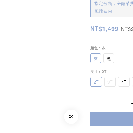
指定分類，全館消費
包括在內)
NT$1,499
NT$2
顏色
: 灰
灰
黑
尺寸
: 2T
2T
3T
4T