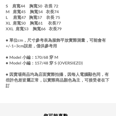
S 肩寬44 胸寬50 衣長 72
M 肩寬45 胸寬54
衣長
74
L 肩寬47 胸寬57
衣長
75
XL 肩寬50 胸寬61
衣長
77
XXL 肩寬53 胸寬66
衣長
79
●
單位cm，尺寸參考表為服飾平放實際測量，可能會有
+/-1~3cm誤差，僅供參考用
●
Model 小編：170/68 穿 M
●
Model 小編：157/48 穿 S (OVERSIEZD)
●
因賣場商品均為店面實際拍攝，因每人電腦顯色同，有
些許色差皆屬正常，以實際商品顏色為主，可接受者在下
訂
您可能喜歡...