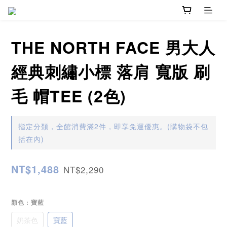
THE NORTH FACE 男大人
經典刺繡小標 落肩 寬版 刷
毛 帽TEE (2色)
指定分類，全館消費滿2件，即享免運優惠。(購物袋不包
括在內)
NT$1,488
NT$2,290
顏色
: 寶藍
奶茶色
寶藍