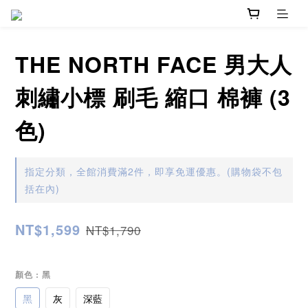
THE NORTH FACE 男大人
刺繡小標 刷毛 縮口 棉褲 (3
色)
指定分類，全館消費滿2件，即享免運優惠。(購物袋不包
括在內)
NT$1,599
NT$1,790
顏色
: 黑
黑
灰
深藍