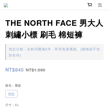
THE NORTH FACE 男大人
刺繡小標 刷毛 棉短褲
指定分類，全館消費滿2件，即享免運優惠。(購物袋不包
括在內)
NT$845
NT$1,690
顏色
: 寶藍
寶藍
尺寸
: XL