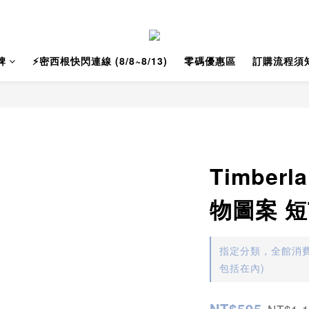
牌
⚡️密西根快閃連線 (8/8~8/13)
零碼優惠區
訂購流程須
Timber
物圖案 短T
指定分類，全館消費
包括在內)
NT$595