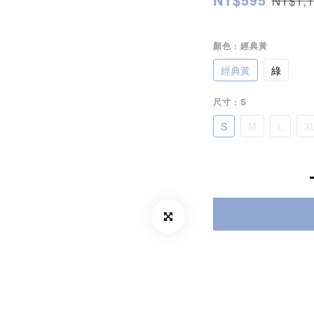
NT$1,1
顏色
: 經典黃
經典黃
綠
尺寸
: S
S
M
L
X